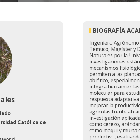
BIOGRAFÍA AC
Ingeniero Agrónomo d
Temuco, Magíster y D
Naturales por la Univ
investigaciones está
mecanismos fisiológi
permiten a las planta
abiótico, especialmente
integra herramientas d
molecular para estudi
zales
respuesta adaptativa 
mejorar la productivi
agrícolas frente al ca
iado
investigación aplicada
rsidad Católica de
como cerezo, arándan
como maqui y murta 
productivo, evaluand