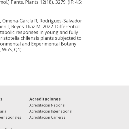
mol.) Pants. Plants 12(18), 3279. (IF: 4.5;
, Omena-García R, Rodrigues-Salvador
n J, Reyes-Díaz M. 2022. Differential
tabolic responses in young and fully
istotelia chilensis plants subjected to
ironmental and Experimental Botany
; WoS, Q1).
es
Acreditaciones
Acreditación Nacional
taria
Acreditación Internacional
ternacionales
Acreditación Carreras