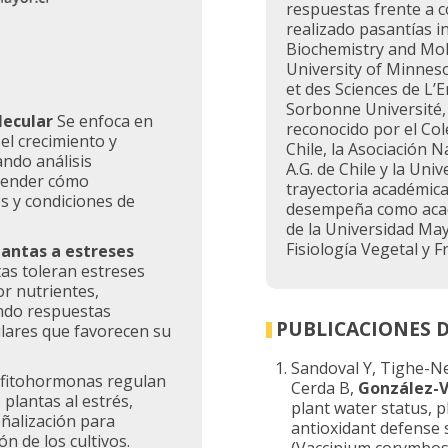
respuestas frente a c
realizado pasantías 
Biochemistry and Mol
University of Minnesot
et des Sciences de L’
Sorbonne Université, 
olecular
Se enfoca en
reconocido por el Co
el crecimiento y
Chile, la Asociación 
ando análisis
A.G. de Chile y la Un
ntender cómo
trayectoria académica
s y condiciones de
desempeña como acad
de la Universidad May
Fisiología Vegetal y Fr
lantas a estreses
tas toleran estreses
or nutrientes,
ando respuestas
PUBLICACIONES 
ulares que favorecen su
Sandoval Y, Tighe-Ne
s fitohormonas regulan
Cerda B,
González-Vi
 plantas al estrés,
plant water status, 
eñalización para
antioxidant defense
ón de los cultivos.