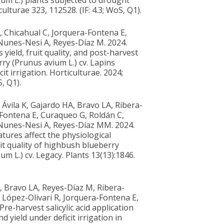
m L.) plants subjected to drought
culturae 323, 112528. (IF: 4.3; WoS, Q1).
, Chicahual C, Jorquera-Fontena E,
Nunes-Nesi A, Reyes-Díaz M. 2024.
s yield, fruit quality, and post-harvest
ry (Prunus avium L.) cv. Lapins
cit irrigation. Horticulturae. 2024;
S, Q1).
Ávila K, Gajardo HA, Bravo LA, Ribera-
Fontena E, Curaqueo G, Roldán C,
Nunes-Nesi A, Reyes-Díaz MM. 2024.
tures affect the physiological
t quality of highbush blueberry
 L.) cv. Legacy. Plants 13(13):1846.
, Bravo LA, Reyes-Díaz M, Ribera-
 López-Olivari R, Jorquera-Fontena E,
Pre-harvest salicylic acid application
nd yield under deficit irrigation in