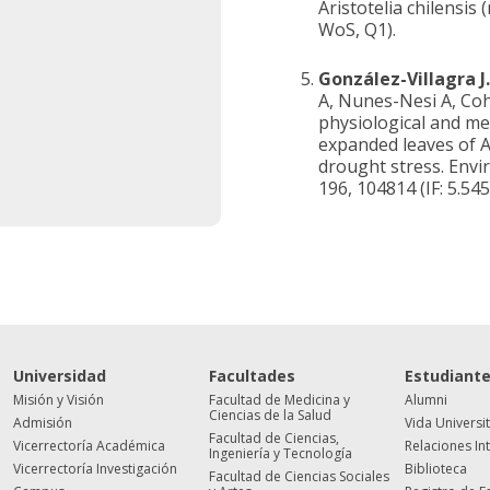
Aristotelia chilensis (
WoS, Q1).
González-Villagra J.
A, Nunes-Nesi A, Cohe
physiological and me
expanded leaves of Ar
drought stress. Env
196, 104814 (IF: 5.545
Universidad
Facultades
Estudiant
Misión y Visión
Facultad de Medicina y
Alumni
Ciencias de la Salud
Admisión
Vida Universi
Facultad de Ciencias,
Vicerrectoría Académica
Relaciones In
Ingeniería y Tecnología
Vicerrectoría Investigación
Biblioteca
Facultad de Ciencias Sociales