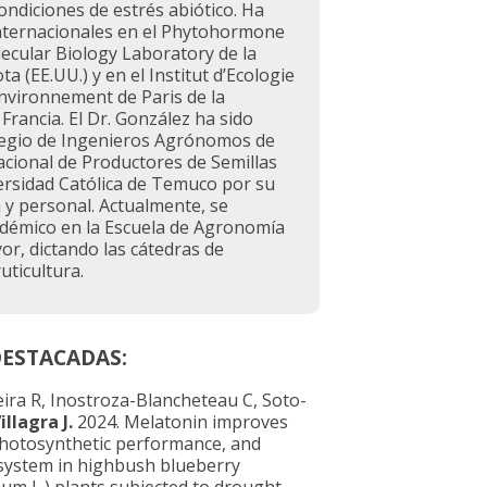
ondiciones de estrés abiótico. Ha
internacionales en el Phytohormone
ecular Biology Laboratory de la
a (EE.UU.) y en el Institut d’Ecologie
Environnement de Paris de la
Francia. El Dr. González ha sido
legio de Ingenieros Agrónomos de
Nacional de Productores de Semillas
iversidad Católica de Temuco por su
 y personal. Actualmente, se
émico en la Escuela de Agronomía
or, dictando las cátedras de
uticultura.
DESTACADAS:
ira R, Inostroza-Blancheteau C, Soto-
llagra J.
2024. Melatonin improves
photosynthetic performance, and
 system in highbush blueberry