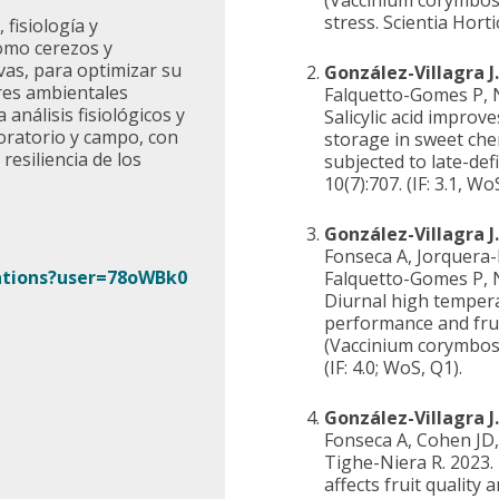
(Vaccinium corymbosu
stress. Scientia Horti
 fisiología y
como cerezos y
vas, para optimizar su
González-Villagra J.
ores ambientales
Falquetto-Gomes P, 
análisis fisiológicos y
Salicylic acid improve
oratorio y campo, con
storage in sweet cher
 resiliencia de los
subjected to late-defi
10(7):707. (IF: 3.1, Wo
González-Villagra J.
Fonseca A, Jorquera-
tations?user=78oWBk0
Falquetto-Gomes P, 
Diurnal high tempera
performance and frui
(Vaccinium corymbosum
(IF: 4.0; WoS, Q1).
González-Villagra J.
Fonseca A, Cohen JD,
Tighe-Niera R. 2023. 
affects fruit quality a