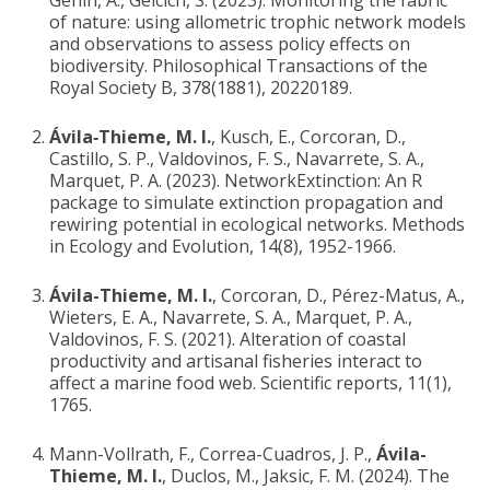
of nature: using allometric trophic network models
and observations to assess policy effects on
biodiversity. Philosophical Transactions of the
Royal Society B, 378(1881), 20220189.
Ávila‐Thieme, M. I.
, Kusch, E., Corcoran, D.,
Castillo, S. P., Valdovinos, F. S., Navarrete, S. A.,
Marquet, P. A. (2023). NetworkExtinction: An R
package to simulate extinction propagation and
rewiring potential in ecological networks. Methods
in Ecology and Evolution, 14(8), 1952-1966.
Ávila-Thieme, M. I.
, Corcoran, D., Pérez-Matus, A.,
Wieters, E. A., Navarrete, S. A., Marquet, P. A.,
Valdovinos, F. S. (2021). Alteration of coastal
productivity and artisanal fisheries interact to
affect a marine food web. Scientific reports, 11(1),
1765.
Mann-Vollrath, F., Correa-Cuadros, J. P.,
Ávila-
Thieme, M. I.
, Duclos, M., Jaksic, F. M. (2024). The