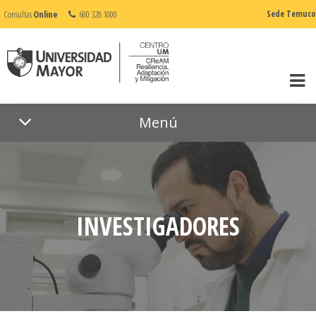
Consultas
Online
600 328 1000
Sede Temuco
Menú
INVESTIGADORES