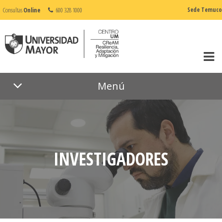
Consultas
Online
600 328 1000
Sede Temuco
Menú
INVESTIGADORES